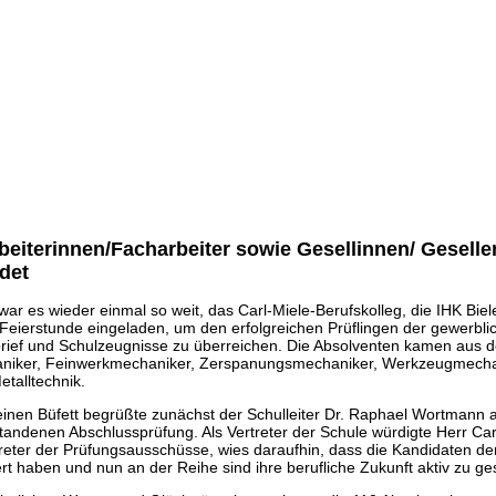
eiterinnen/Facharbeiter sowie Gesellinnen/ Gesellen
det
ar es wieder einmal so weit, das Carl-Miele-Berufskolleg, die IHK Bie
ierstunde eingeladen, um den erfolgreichen Prüflingen der gewerblic
rief und Schulzeugnisse zu überreichen. Die Absolventen kamen aus d
aniker, Feinwerkmechaniker, Zerspanungsmechaniker, Werkzeugmechan
etalltechnik.
inen Büfett begrüßte zunächst der Schulleiter Dr. Raphael Wortmann al
standenen Abschlussprüfung. Als Vertreter der Schule würdigte Herr Ca
rtreter der Prüfungsausschüsse, wies daraufhin, dass die Kandidaten de
rt haben und nun an der Reihe sind ihre berufliche Zukunft aktiv zu ges