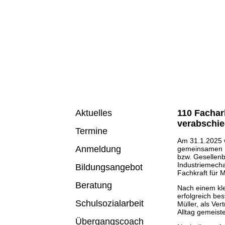
110 Facharb
Aktuelles
verabschie
Termine
Am 31.1.2025 w
Anmeldung
gemeinsamen Fe
bzw. Gesellenb
Industriemech
Bildungsangebot
Fachkraft für M
Beratung
Nach einem kle
erfolgreich be
Schulsozialarbeit
Müller, als Ve
Alltag gemeiste
Übergangscoach