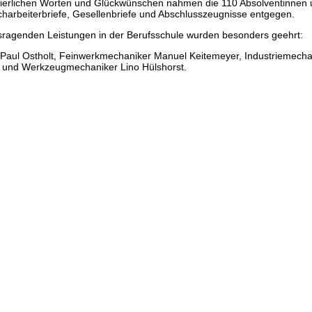
ierlichen Worten und Glückwünschen nahmen die 110 Absolventinnen u
charbeiterbriefe, Gesellenbriefe und Abschlusszeugnisse entgegen.
sragenden Leistungen in der Berufsschule wurden besonders geehrt:
 Paul Ostholt, Feinwerkmechaniker Manuel Keitemeyer, Industriemech
z und Werkzeugmechaniker Lino Hülshorst.