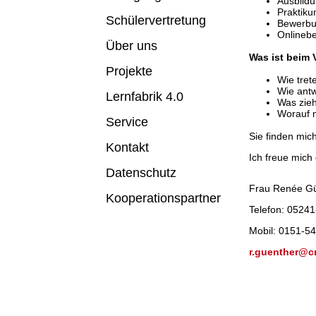
Ausbildu
Praktiku
Schülervertretung
Bewerbun
Onlineb
Über uns
Was ist beim 
Projekte
Wie tret
Wie antw
Lernfabrik 4.0
Was zieh
Worauf 
Service
Sie finden mic
Kontakt
Ich freue mich
Datenschutz
Frau Renée G
Kooperationspartner
Telefon: 0524
Mobil: 0151-5
r.guenther@c