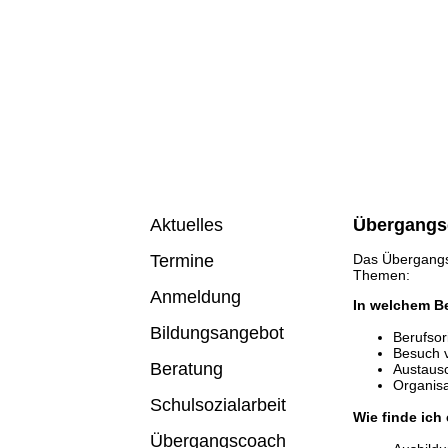
Übergang
Aktuelles
Das Übergangsc
Termine
Themen:
Anmeldung
In welchem Be
Bildungsangebot
Berufsor
Besuch v
Beratung
Austaus
Organis
Schulsozialarbeit
Wie finde ich
Übergangscoach